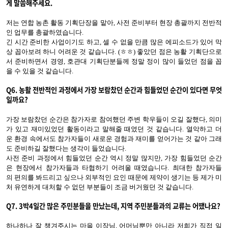
게 말씀해주세요.
저는 연합 농촌 활동 기획단장을 맡아, 사전 준비부터 현장 총괄까지 전반적
인 업무를 총괄하였습니다.
긴 시간 준비한 사업이기도 하고, 셀 수 없을 만큼 많은 에피소드가 있어 막
상 꼽아보려 하니 어려운 것 같습니다. (ㅎㅎ) 좋았던 점은 농활 기획단으로
서 준비하면서 경영, 호관대 기획단분들께 정말 정이 많이 들었던 점을 꼽
을 수 있을 것 같습니다.
Q6.
농활 전반적인 과정에서 가장 보람찼던 순간과 힘들었던 순간
이 있다면 무엇
일까요
?
가장 보람찼던 순간은 참가자로 참여했던 주변 학우들이 오길 잘했다, 의미
가 있고 재미있었던 활동이라고 말해줄 때였던 것 같습니다. 열악하고 더
운 환경 속에서도 참가자들이 새로운 경험과 재미를 얻어가는 것 같아 그래
도 준비하길 잘했다는 생각이 들었습니다.
사전 준비 과정에서 힘들었던 순간 역시 정말 많지만, 가장 힘들었던 순간
은 현장에서 참가자들과 타협하기 어려울 때였습니다. 최대한 참가자들
의 편의를 봐드리고 싶으나 외부적인 요인 때문에 제약이 생기는 등 제가 미
처 유연하게 대처할 수 없던 부분들이 조금 버거웠던 것 같습니다.
Q7.
3박4일간 많은 주민분들을 만났
는
데, 지역 주민분들과의 교류는 어땠나요?
하나하나 잘 챙겨주시는 마을 이장님, 어머님뿐만 아니라 저희가 직접 일