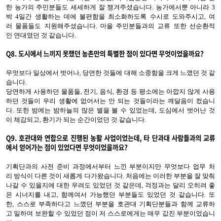
한 농가의 주민분들도 세세하게 잘 챙겨주셨습니다. 농가에서뿐 아니라 3
박 4일간 생활하는 데에 불편함을 최소화하도록 수시로 도와주시고, 여
러 물품들도 지원해주셨습니다. 마을 주민분들과의 교류 또한 선순환적
인 연대였던 것 같습니다.
Q8.
도시에서 느끼지 못했던 농촌만의 특별한 점이 있다면
무엇이었을까요
?
무엇보다 일상에서 벗어나, 당연한 것들에 대해 소중함을 크게 느꼈던 것 같
습니다.
당연하게 사용하던 물품들, 전기, 음식, 환경 등 평소에는 아깝지 않게 사용
하던 것들이 우리 생활에 없어서는 안 되는 것들이라는 깨달음이 컸습니
다. 또한 밤에는 밤하늘의 많은 별을 볼 수 있었는데, 도심에서 벗어난 것
이 체감되고, 환기가 되는 순간이었던 것 같습니다.
Q9.
호관대와
연합으로 진행된 농활 사업이었는데, 타 단과대 사람들과의 교류
에서 얻어가는 점이 있었다면
무엇이었을까요
?
기획단과의 사전 준비 과정에서부터 느낀 부분이지만 무엇보다 업무 처
리 방식이 다른 것이 새롭게 다가왔습니다. 처음에는 이러한 부분을 잘 맞춰
나갈 수 있을지에 대한 우려도 있었던 것 같은데, 걱정과는 달리 오히려 좋
은 시너지를 내고, 함께여서 가능했던 부분들도 있었던 것 같습니다. 또
한, 스스로 부족하다고 느꼈던 부분을 호관대 기획단분들과 함께 교류하
고 일하며 보완할 수 있었던 점이 저 스스로에게는 매우 값진 부분이었습니