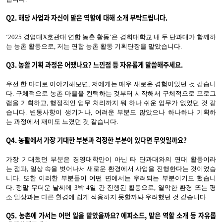
Q2.
해당 사업과 자신이 맡은 역할에 대해 소개
부탁드립니다.
‘
2025 경영대X호관대 연합 농촌 활동
’
은 경희대학교 내 두 단과대가 함께하
는 농촌 활동으로, 저는 연합 농촌 활동 기획단장을 맡았습니다.
Q3.
농활 기획 과정은 어땠나요?
느낀점 등 자유롭게 말씀해주세요
.
우선 한 마디로 이야기해보면, 저에게는 매우 새로운 경험이었던 것 같습니
다. 구체적으로 농촌 마을을 컨택하는 것부터 시작해서 구체적으로 프로그
램을 기획하고, 행정적인 업무 처리까지 뭐 하나 쉬운 업무가 없었던 것 같
습니다. 변동사항이 생기거나, 어려운 부분도 많았으나 하나하나 기획하
는 과정에서 재미도 느꼈던 것 같습니다.
Q4.
농활에서 가장 기대한 부분과 걱정한 부분이 있다면 무엇일까요?
가장 기대했던 부분은 경영대학만이 아닌 타 단과대와의 연대 활동이라
는 점과, 일상 속을 벗어나서 새로운 환경에서 사업을 진행한다는 것이었습
니다. 또한 이러한 부분들이 어떤 면에서는 우려되는 부분이기도 했습니
다. 정말 무더운 날씨에 3박 4일 간 진행된 활동으로, 열악한 환경 또는 평
소 일상과는 다른 환경에 쉽게 적응하지 못할까봐 우려했던 것 같습니다.
Q5.
농촌에 가서는 어떤 일을 맡았을까요?
에피소드
, 맡은 역할 소개 등 자유롭