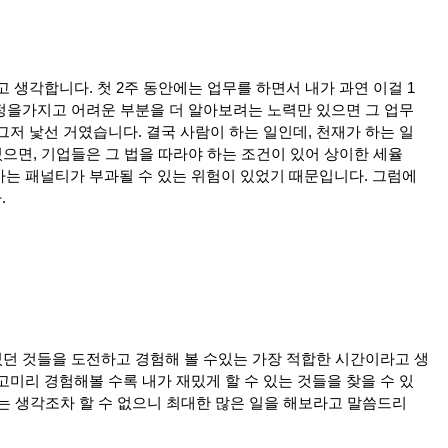
고
생각합니다
.
첫
2
주
동안에는
업무를
하면서
내가
과연
이걸
1
정을
가지고
어려운
부분을
더
알아보려는
노력만
있으면
그
업무
그저
낯선
거였습니다
.
결국
사람이
하는
일인데
,
천재가
하는
일
있으면
,
기업들은
그
법을
따라야
하는
조건이
있어
상이한
세율
가는
패널티가
부과될
수
있는
위험이
있었기
때문입니다
.
그럼에
다
.
있던
것들을
도전하고
경험해
볼
수
있는
가장
적합한
시간이라고
생
고
미리
경험해볼
수록
내가
재밌게
할
수
있는
것들을
찾을
수
있
는
생각조차
할
수
없으니
최대한
많은
일을
해보라고
말씀드리