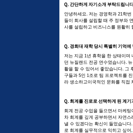
Q.
간단하게
자기소개
부탁드립니
안녕하세요
.
저는
경영학과
21
학번
들이
회사를
설립할
때
주
정부와
사를
설립하고
비즈니스를
원활히
Q.
경희대
재학
당시
특별히
기억에
저는
지금
1
년
휴학을
한
상태이며
던
뉴질랜드
전공
연수였습니다
.
뉴
활을
할
수
있어서
좋았습니다
.
그
구들과
5
인
1
조로
팀
프로젝트를
진
라
생소하고
이국적인
문화를
직접
Q.
회계를
진로로
선택하게
된
계기
회계
전공
수업을
들으면서
마케팅
차
회계를
깊게
공부하면서
자연스
낼
수
있겠다는
확신이
들었습니다
로
회계를
실무적으로
익히고
싶어