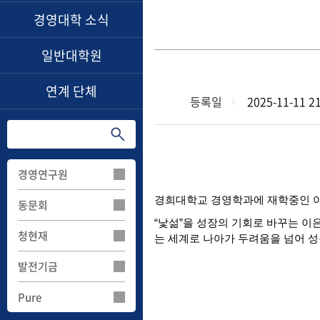
경영대학 소식
일반대학원
연계 단체
등록일
2025-11-11 21
경영연구원
경희대학교
경영학과에
재학중인
동문회
“
낯섦
”
을
성장의
기회로
바꾸는
이
청현재
는
세계로
나아가
두려움을
넘어
성
발전기금
Pure