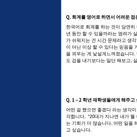
Q.
회계를
영어로
하면서
어려운
점
한국어로
회계를
하는
것이
당연히
년
동안
할
수
있을까라는
염려가
가
쉬워지는
건
시간
문제라고
생각
이
아닌
이상
할
수
있다는
믿음을
을
외우는
게
낯설게
느껴졌습니다
.
도
겁을
내기보다는
일단
해보고
,
Q. 1 – 2
학년
재학생들에게
해주고
어떤
걸
했으면
좋겠다
라는
생각이
각합니다
. “20
대가
지나면
내가
뭘
는
기회가
더
많습니다
.
어떤
일을
고
싶습니다
.