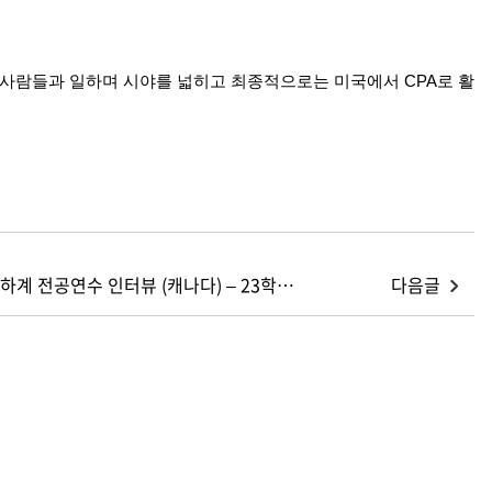
사람들과
일하며
시야를
넓히고
최종적으로는
미국에서
CPA
로
활
[인터뷰] 2025 하계 전공연수 인터뷰 (캐나다) – 23학번 최민슬
다음글