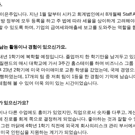
.
다
이은주입니다
.
지난
1
월
말부터
시카고
회계법인에서
8
개월째
Staff 
연방
정부에
모두
등록을
하고
주
법에
따라
세율을
상이하게
고려해야
할
수
있도록
하며
,
기업의
급여세와
매출세
보고를
도와주는
역할을
.
남는
활동이나
경험이
있으신가요
내년
1
학기에
복학할
예정입니다
.
졸업까지
한
학기만을
남겨두고
있
질랜드의
매시
대학교에
가서
3
주간
홈스테이를
하며
비즈니스
그룹
후
23
년
2
학기에
미국
마이애미로
교환
학생을
갔었는데
,
국제
경영으
행하였는데
, 17
개의
팀
중
저희
팀이
1
등을
한
경험이
기억에
남습니
체험해
볼
수
있어
더욱
의미
있는
시간이었습니다
.
?
가
있으신가요
이나
다른
수업에도
흥미가
있었지만
,
직업으로서
숫자를
다루고
,
계
레
진로를
회계
쪽으로
결정하게
되었습니다
.
좋아하는
것과
잘할
수
.
그런
까닭에
4
학년
1
학기
직전에
외국계
회사의
리스크
관리
부서에
,
미국
인턴십을
지원하는
계기가
되었습니다
.