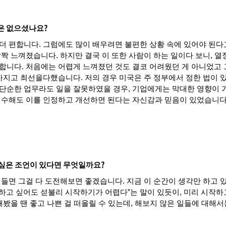
?
은
없으셨나요
더
편합니다
.
그럼에도
많이
배우려면
불편한
상황
속에
있어야
된다
살짝
느껴졌습니다
.
하지만
결국
이
또한
사람이
하는
일이다
보니
,
열
합니다
.
처음에는
어렵게
느껴졌던
것도
결코
어려웠던
게
아니었고
가지고
최선을
다했습니다
.
저의
경우
미국은
주
정부에서
정한
법이
단순한
업무라도
일을
잘못하였을
경우
,
기업에게는
막대한
영향이
실수해도
이를
인정하고
개선하면
된다는
자신감과
믿음이
있었습니
?
싶은
조언이
있다면
무엇일까요
들면
그걸
다
도전해보면
좋겠습니다
.
지금
이
순간이
생각만
하고
하고
싶어도
섣불리
시작하기가
어렵다
”
는
말이
있듯이
,
미리
시작하
해봤을
땐
좋고
나쁜
걸
떠올릴
수
있는데
,
해보지
않은
일들에
대해서