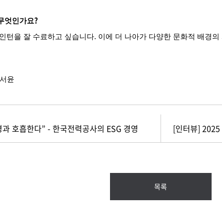
?
무엇인가요
인턴을
잘
수료하고
싶습니다
.
이에
더
나아가
다양한
문화적
배경의
장서윤
과 호흡한다” - 한국전력공사의 ESG 경영
목록