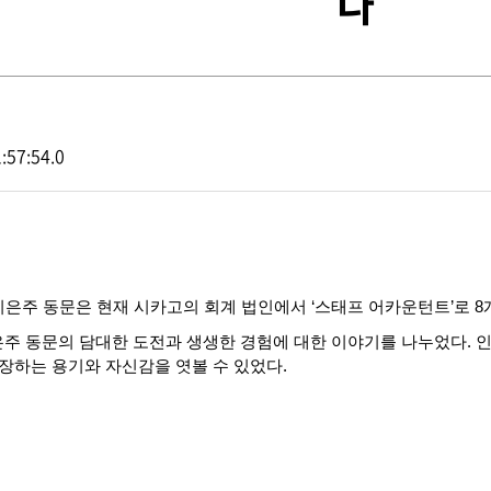
다
:57:54.0
이은주
동문은
현재
시카고의
회계
법인에서
‘
스태프
어카운턴트
’
로
8
은주
동문의
담대한
도전과
생생한
경험에
대한
이야기를
나누었다
.
장하는
용기와
자신감을
엿볼
수
있었다
.