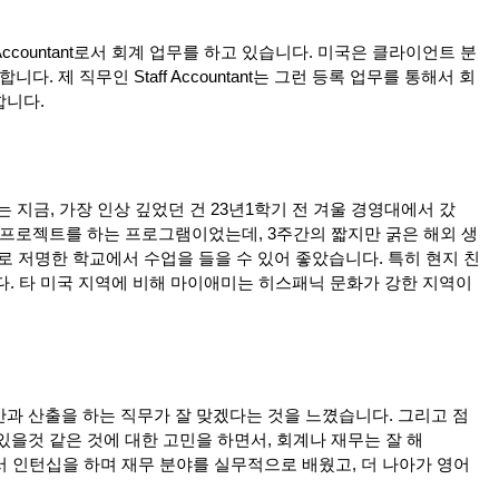
Accountant
로서
회계
업무를
하고
있습니다
.
미국은
클라이언트
분
합니다
.
제
직무인
Staff Accountant
는
그런
등록
업무를
통해서
회
합니다
.
는
지금
,
가장
인상
깊었던
건
23
년
1
학기
전
겨울
경영대에서
갔
프로젝트를
하는
프로그램이었는데
, 3
주간의
짧지만
굵은
해외
생
로
저명한
학교에서
수업을
들을
수
있어
좋았습니다
.
특히
현지
친
다
.
타
미국
지역에
비해
마이애미는
히스패닉
문화가
강한
지역이
산과
산출을
하는
직무가
잘
맞겠다는
것을
느꼈습니다
.
그리고
점
있을
것
같은
것에
대한
고민을
하면서
,
회계나
재무는
잘
해
서
인턴십을
하며
재무
분야를
실무적으로
배웠고
,
더
나아가
영어