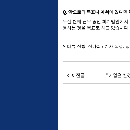
Q.
앞으로의
목표나
계획이
있다면
우선
현재
근무
중인
회계법인에서
동하는
것을
목표로
하고
있습니다
.
인터뷰 진행: 신나리 / 기사 작성: 
이전글
"기업은 환경