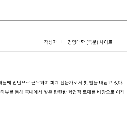
작성자
경영대학 (국문) 사이트
개월째
인턴으로
근무하며
회계
전문가로서
첫
발을
내딛고
있다
.
인터뷰를
통해
국내에서
쌓은
탄탄한
학업적
토대를
바탕으로
이제