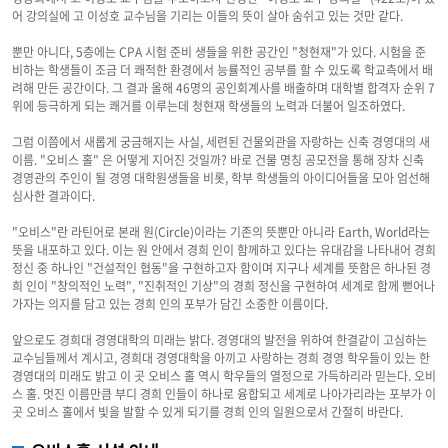
어 강의실에 고 이성호 교수님을 기리는 이들의 뜻이 살아 숨쉬고 있는 것만 같다.
뿐만 아니다, 5층에는 CPA 시험 준비 생들을 위한 공간인 "청현재"가 있다. 시험을 준
비하는 학생들이 조금 더 쾌적한 환경에서 능률적인 공부를 할 수 있도록 학교측에서 배
려해 만든 공간이다. 그 결과 올해 46명의 공인회계사를 배출하며 대학별 합격자 순위 7
위에 등극하게 되는 쾌거를 이루는데 청현재 학생들의 노력과 더불어 일조하였다.
그럼 이쯤에서 새롭게 궁금해지는 사실, 세련된 건물외관을 자랑하는 신축 경영대의 새
이름. "오비스 홀" 은 어떻게 지어진 것일까? 바로 건물 명칭 공모전을 통해 장차 신축
경영관의 주인이 될 경영 대학원생들을 비롯, 학부 학생들의 아이디어들을 모아 엄선해
심사한 결과이다.
"오비스"란 라틴어로 본래 원(Circle)이라는 기존의 뜻뿐만 아니라 Earth, World라는
뜻을 내포하고 있다. 이는 원 안에서 경희 인이 함께하고 있다는 유대감을 나타내어 경희
정신 중 하나인 "건설적인 협동"을 구현하고자 함이며 지구나 세계를 뜻함은 하나된 경
희 인이 "창의적인 노력", "진취적인 기상"의 경희 정신을 구현하여 세계로 함께 뻗어나
가자는 의지를 담고 있는 경희 인의 포부가 담긴 소중한 이름이다.
앞으로도 경희대 경영대학의 미래는 밝다. 경영대의 발전을 위하여 한결같이 고심하는
교수님들께서 계시고, 경희대 경영대학을 아끼고 사랑하는 경희 경영 학우들이 있는 한
경영대의 미래도 밝고 이 곳 오비스 홀 역시 학우들의 열정으로 가득하리라 믿는다. 오비
스 홀. 멋진 이름만큼 부디 경희 인들이 하나로 융합되고 세계로 나아가리라는 포부가 이
곳 오비스 홀에서 빛을 발할 수 있게 되기를 경희 인의 일원으로서 간절히 바란다.