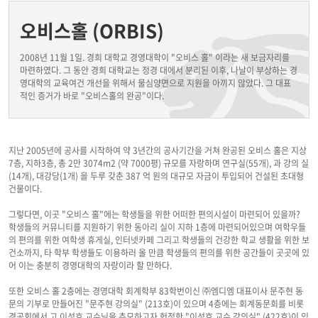
오비스홀 (ORBIS)
2008년 11월 1일. 경희 대학교 경영대학이 "오비스 홀" 이라는 새 보금자리를
마련하였다. 그 동안 경희 대학교는 정경 대에서 분리된 이후, 나날이 부상하는 경
영대학의 교육여건 개선을 위해서 물심양면으로 지원을 아끼지 않았다. 그 대표
적인 증거가 바로 "오비스홀의 완공"이다.
지난 2005년에 공사를 시작하여 약 3년간의 공사기간을 거쳐 완공된 오비스 홀은 지상
7층, 지하3층, 총 2만 3074m2 (약 7000평) 규모를 자랑하며 연구실(55개), 과 강의 실
(14개), 대강당(1개) 을 두루 갖춘 387 억 원의 대규모 자금이 투입되어 건설된 초대형
건물이다.
그렇다면, 이곳 "오비스 홀"에는 학생들을 위한 어떠한 편의시설이 마련되어 있을까?
학생들의 커뮤니티를 지원하기 위한 동아리 실이 지하 1층에 마련되어있으며 여학우들
의 편의를 위한 여학생 휴게실, 인터넷카페 그리고 학생들의 건강한 학교 생활을 위한 보
건소까지, 타 학부 학생들도 이용하러 올 만큼 학생들의 편의를 위한 공간들이 곳곳에 있
어 이는 충분히 경영대학의 자랑이라 할 만하다.
또한 오비스 홀 2층에는 경영대학 회계학부 83학번이신 ㈜엠디엠 대표이사 문주현 동
문의 기부로 만들어진 "문주현 강의실" (213호)이 있으며 4층에는 회계동문회를 비롯
경공회에서 고 이성호 교수님을 추모하고자 헌정한 "이성호 교수 강의실" (422호)이 있